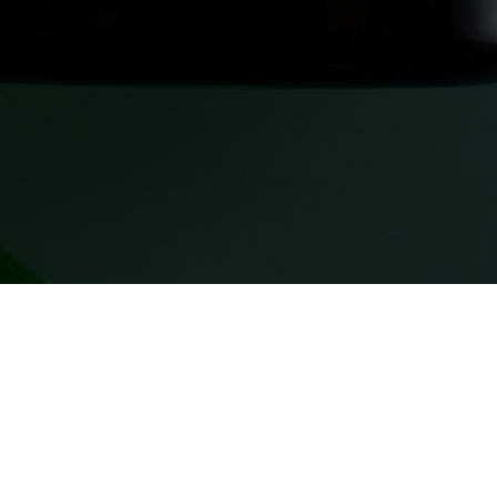
Александр Кувватов
Основатель современной колористики в России
Член Союза Писателей России.
Автор 15 учебников для парикмахеров.
Сертифицированный педагог (педагогическое